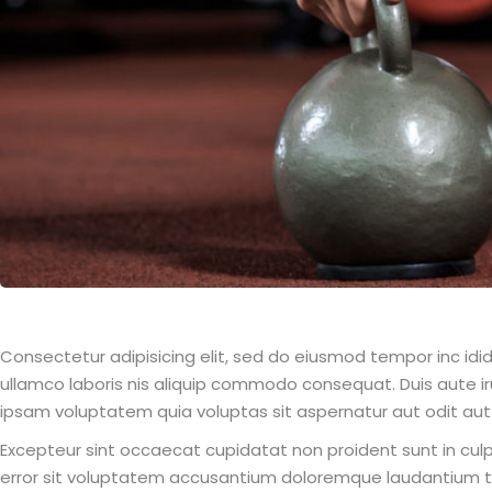
Consectetur adipisicing elit, sed do eiusmod tempor inc idi
ullamco laboris nis aliquip commodo consequat. Duis aute irur
ipsam voluptatem quia voluptas sit aspernatur aut odit aut
Excepteur sint occaecat cupidatat non proident sunt in culpa
error sit voluptatem accusantium doloremque laudantium 