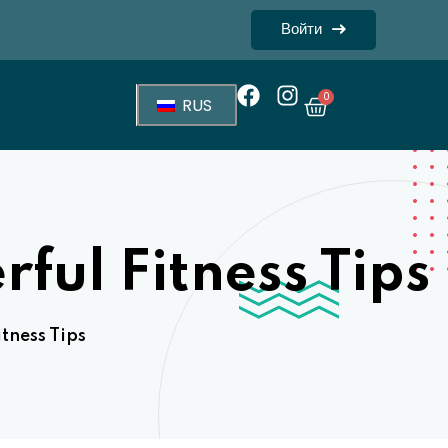
Войти
0
RUS
ful Fitness Tips
tness Tips