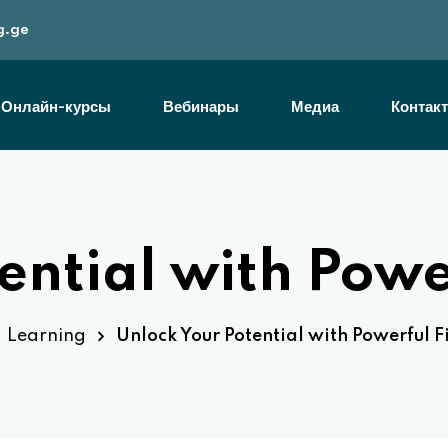
g.ge
Онлайн-курсы
Вебинары
Медиа
Контакт
Sign in
ential with Power
Learning
Unlock Your Potential with Powerful Fi
Lost your password?
Remember me