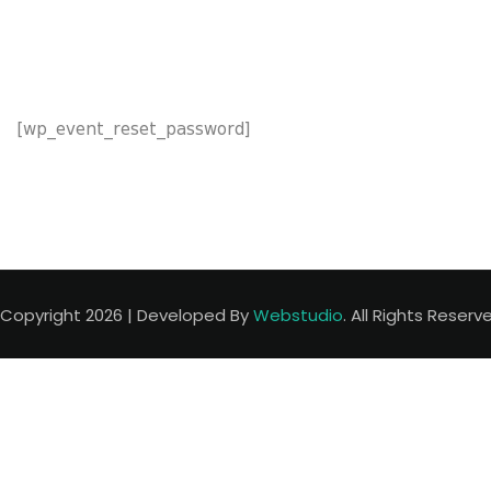
[wp_event_reset_password]
Copyright 2026 | Developed By
Webstudio
. All Rights Reserv