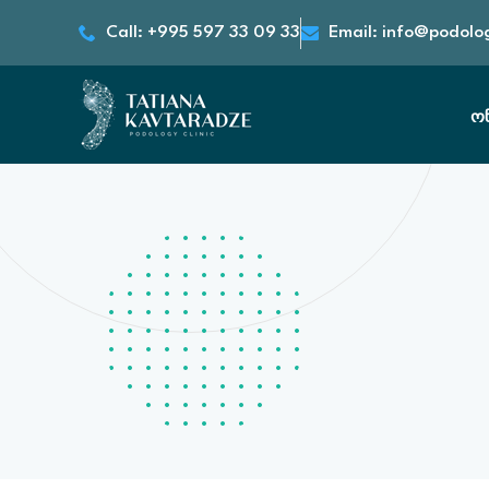
Call: +995 597 33 09 33
Email: info@podolo
ო