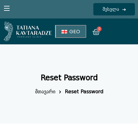
შესვლა
Sign in
0
GEO
Reset Password
Lost your password?
Remember me
მთავარი
Reset Password