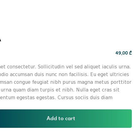
A
49
,00
₾
t consectetur. Sollicitudin vel sed aliquet iaculis urna.
dio accumsan duis nunc non facilisis. Eu eget ultricies
umsan congue feugiat nibh purus magna metus porttitor
urna quam diam turpis et nibh. Nulla eget cras sit
entum egestas egestas. Cursus sociis duis diam
Add to cart